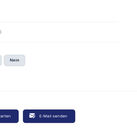
6
Nein
tarten
E-Mail senden